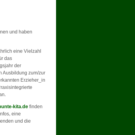
ernen und haben
ährlich eine Vielzahl
ür das
sjahr der
n Ausbildung zum/zur
erkannten Erzieher_in
raxisintegrierte
an.
unte-kita.de
finden
Infos, eine
denden und die