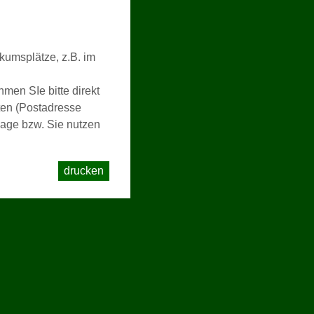
kumsplätze, z.B. im
men SIe bitte direkt
ten (Postadresse
age bzw. Sie nutzen
drucken